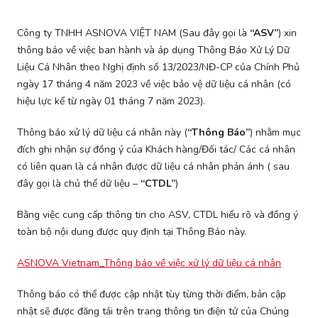
Công ty TNHH ASNOVA VIỆT NAM (Sau đây gọi là
“ASV”
) xin
thông báo về việc ban hành và áp dụng Thông Báo Xử Lý Dữ
Liệu Cá Nhân theo Nghị định số 13/2023/NĐ-CP của Chính Phủ
ngày 17 tháng 4 năm 2023 về việc bảo vệ dữ liệu cá nhân (có
hiệu lực kể từ ngày 01 tháng 7 năm 2023).
Thông báo xử lý dữ liệu cá nhân này (
“Thông Báo”
) nhằm mục
đích ghi nhận sự đồng ý của Khách hàng/Đối tác/ Các cá nhân
có liên quan là cá nhân được dữ liệu cá nhân phản ánh ( sau
đây gọi là chủ thể dữ liệu –
“CTDL”
)
Bằng việc cung cấp thông tin cho ASV, CTDL hiểu rõ và đồng ý
toàn bộ nội dung được quy định tại Thông Báo này.
ASNOVA Vietnam_Thông báo về việc xử lý dữ liệu cá nhân
Thông báo có thể được cập nhật tùy từng thời điểm, bản cập
nhật sẽ được đăng tải trên trang thông tin điện tử của Chúng