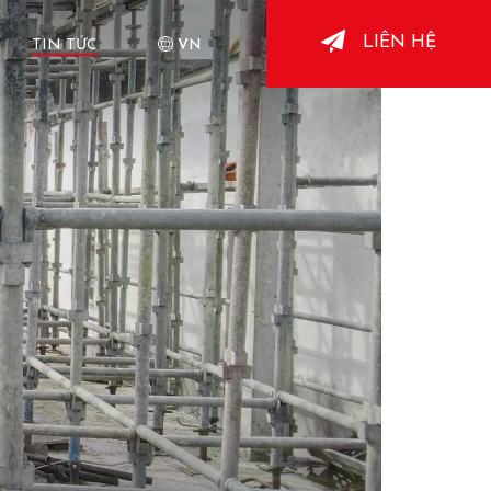
LIÊN HỆ
TIN TỨC
VN