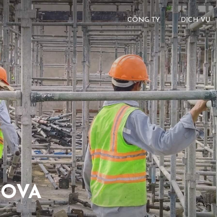
CÔNG TY
DỊCH VỤ
NOVA