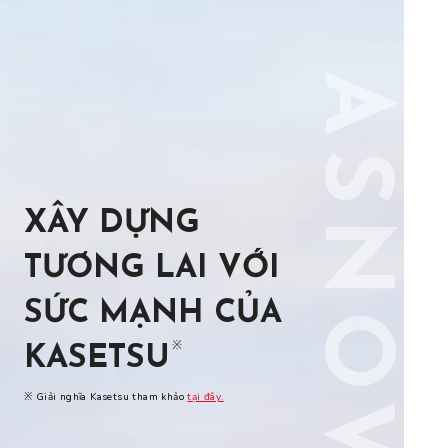
ASNOVA
XÂY DỰNG
TƯƠNG LAI
VỚI
SỨC MẠNH CỦA
※
KASETSU
※ Giải nghĩa Kasetsu tham khảo
tại đây.