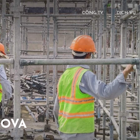
CÔNG TY
DỊCH VỤ
NOVA