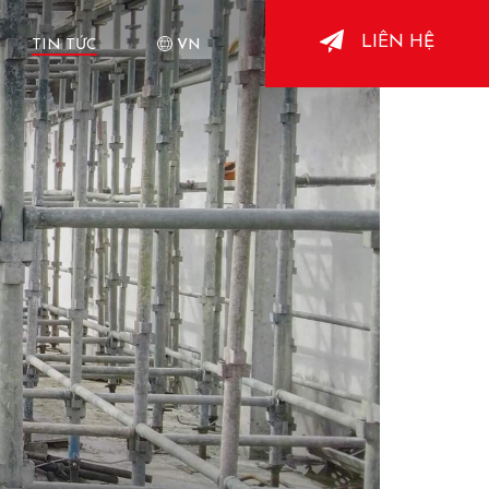
LIÊN HỆ
TIN TỨC
VN