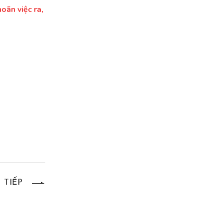
oãn việc ra,
TIẾP