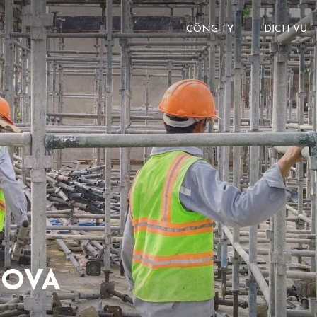
CÔNG TY
DỊCH VỤ
NOVA