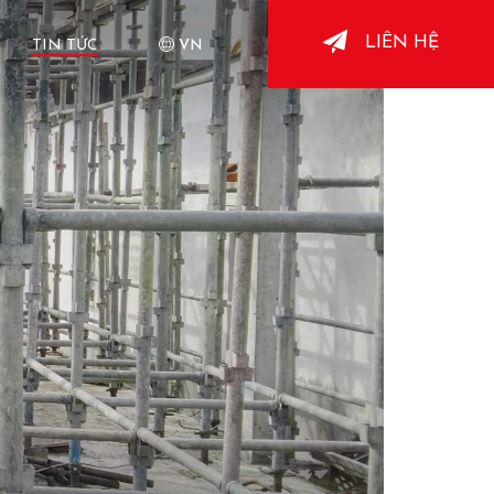
LIÊN HỆ
TIN TỨC
VN